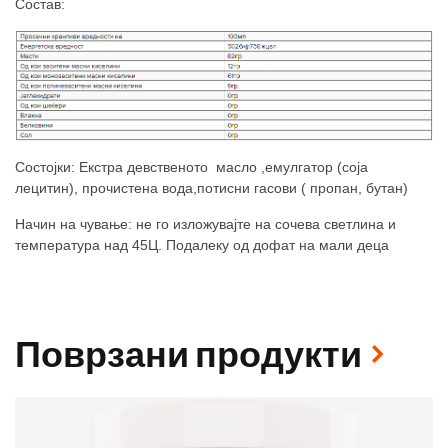
Состав:
Состојки: Екстра девственото масло ,емулгатор (соја
лецитин), прочистена вода,потисни гасови ( пропан, бутан)
Начин на чување: не го изложувајте на сочева светлина и
температура над 45Ц. Подалеку од дофат на мали деца
Поврзани продукти