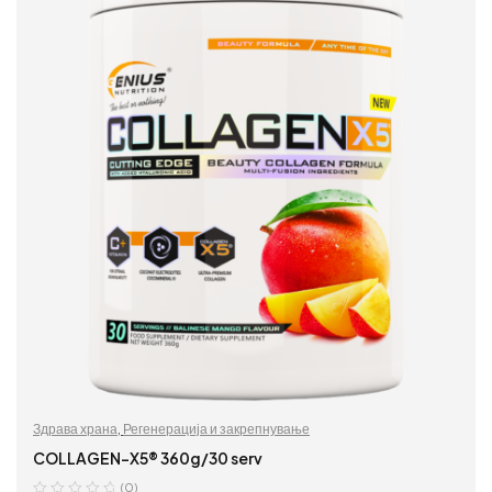
Здрава храна
,
Регенерација и закрепнување
COLLAGEN-X5® 360g/30 serv
(0)