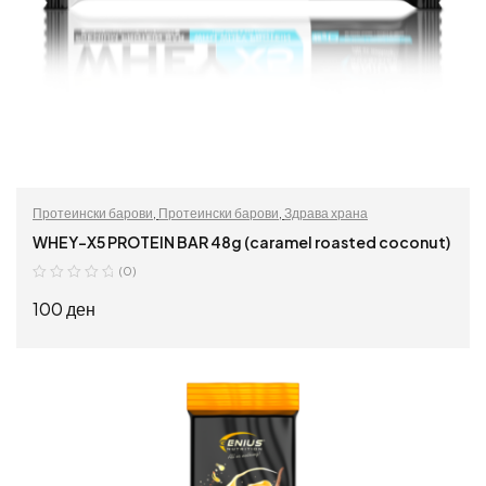
Протеински барови
,
Протеински барови
,
Здрава храна
WHEY-X5 PROTEIN BAR 48g (caramel roasted coconut)
(0)
100
ден
ДОДАЈ ВО КОШНИЦА