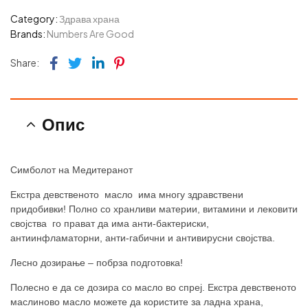
Category:
Здрава храна
Brands:
Numbers Are Good
Facebook
Twitter
Linkedin
Pinterest
Share:
Опис
Симболот на Медитеранот
Екстра девственото масло има многу здравствени
придобивки! Полно со хранливи материи, витамини и лековити
својства го прават да има анти-бактериски,
антиинфламаторни, анти-габични и антивирусни својства.
Лесно дозирање – побрза подготовка!
Полесно е да се дозира со масло во спреј. Екстра девственото
маслиново масло можете да користите за ладна храна,