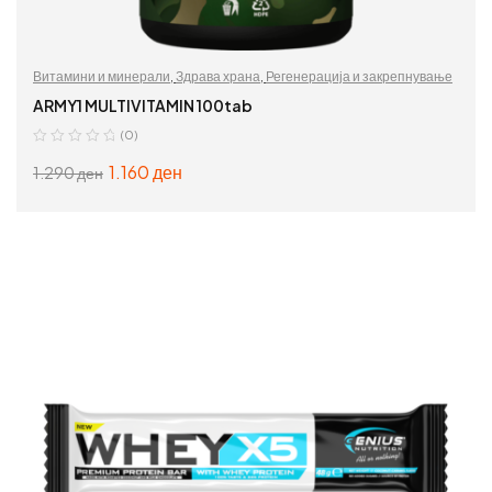
Витамини и минерали
,
Здрава храна
,
Регенерација и закрепнување
ARMY1 MULTIVITAMIN 100tab
(0)
1.160
ден
1.290
ден
ДОДАЈ ВО КОШНИЦА