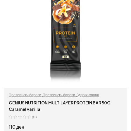
Протеински барови
,
Протеински барови
,
Здрава храна
GENIUS NUTRITION MULTILAYER PROTEIN BAR 50G
Caramel vanilla
(0)
110
ден