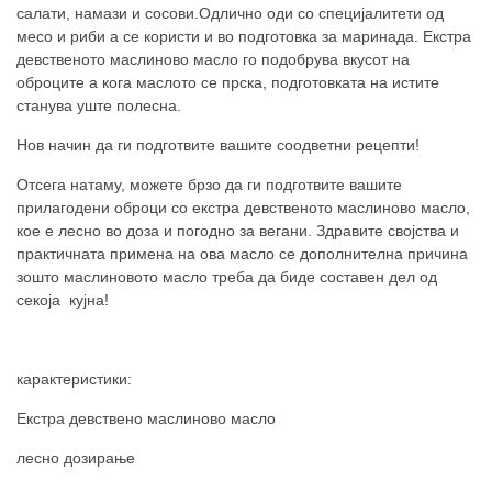
салати, намази и сосови.Одлично оди со специјалитети од
месо и риби а се користи и во подготовка за маринада. Екстра
девственото маслиново масло го подобрува вкусот на
оброците а кога маслото се прска, подготовката на истите
станува уште полесна.
Нов начин да ги подготвите вашите соодветни рецепти!
Отсега натаму, можете брзо да ги подготвите вашите
прилагодени оброци со екстра девственото маслиново масло,
кое е лесно во доза и погодно за вегани. Здравите својства и
практичната примена на ова масло се дополнителна причина
зошто маслиновото масло треба да биде составен дел од
секоја кујна!
карактеристики:
Екстра девствено маслиново масло
лесно дозирање