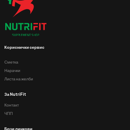
Кориснички сервис
Сметка
Нарачки
Листа на желби
За NutriFit
Контакт
ЧПП
Брзи линкови