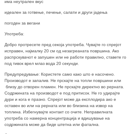
има неутрален вкус
идеален за готвење, печење, салати и други јадења
погоден за вегани
Употреба:
Добро протресете пред секоја употреба. Чувајте го спрејот
исправен, најмалку 20 см од незагреаната површина. Ако
распрскувачот е запушен или не работи правилно, ставете го
под тивок врел млаз вода 20 секунди.
Предупредување: Користете само како што е насочено.
Производот е запалив. Не прскајте на топли површини или
близу до отворен пламен. Не прскајте директно во рерната.
Содржината на производот е под притисок. Не го удирајте
дури и кога е празно. Спрејот може да експлодира ако е
оставен во или на рерната или во близина на извор на
топлина. Избегнувајте контакт со очите. Неправилната
употреба со намерна концентрација и вдишување на
содржината може да биде штетна или фатална.