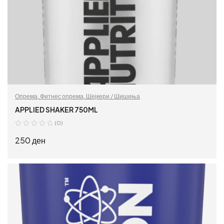
Опрема
,
Фитнес опрема
,
Шејкери / Шишиња
APPLIED SHAKER 750ML
(0)
250
ден
ДОДАЈ ВО КОШНИЦА