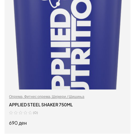
Опрема
,
Фитнес опрема
,
Шејкери / Шишиња
APPLIED STEEL SHAKER 750ML
(0)
690
ден