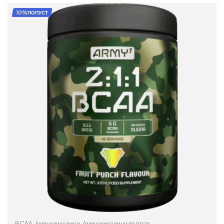
ДОДАЈ ВО КОШНИЦА
10%ПОПУСТ
BCAA
,
Аминокиселини
,
Аминокиселини во прав