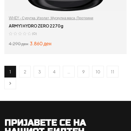
WHEY - Сурутка
,
Изолат
,
Мускулна маса
,
Протеини
ARMY1 HYDRO ZERO 2270g
(0)
3.860
ден
4.290
ден
ИЗБЕРИ ОПЦИИ
1
2
3
4
…
9
10
11
ПРИЈАВЕТЕ СЕ НА