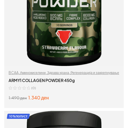
BCAA
,
Аминокиселини
,
Здрава храна
,
Регенерација и закрепнување
ARMY1 COLLAGEN POWDER 450g
(0)
1.340
ден
1.490
ден
ДОДАЈ ВО КОШНИЦА
10%ПОПУСТ