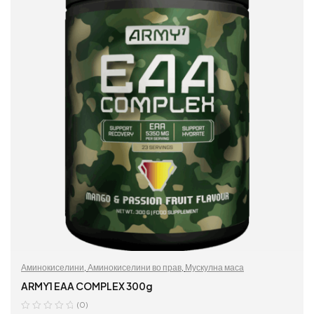
Аминокиселини
,
Аминокиселини во прав
,
Мускулна маса
ARMY1 EAA COMPLEX 300g
(0)