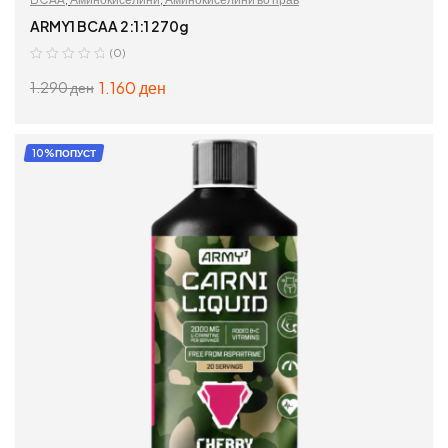
ARMY1 BCAA 2:1:1 270g
(0)
1.160
ден
1.290
ден
ИЗБЕРИ ОПЦИИ
10%ПОПУСТ