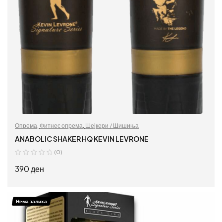
Опрема
,
Фитнес опрема
,
Шејкери / Шишиња
ANABOLIC SHAKER HQ KEVIN LEVRONE
(0)
390
ден
ПРОЧИТАЈ ПОВЕЌЕ
Нема залиха