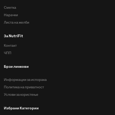
Сметка
Нарачки
Листа на желби
За NutriFit
Контакт
ЧПП
Брзи линкови
Информации за испорака
Политика на приватност
Услови за користење
Избрани Категории