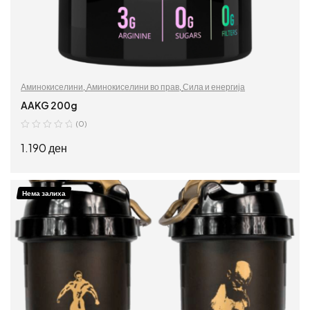
Аминокиселини
,
Аминокиселини во прав
,
Сила и енергија
AAKG 200g
(0)
1.190
ден
ДОДАЈ ВО КОШНИЦА
Нема залиха