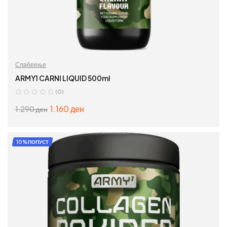
Слабеење
ARMY1 CARNI LIQUID 500ml
(0)
1.160
ден
1.290
ден
ИЗБЕРИ ОПЦИИ
10%ПОПУСТ