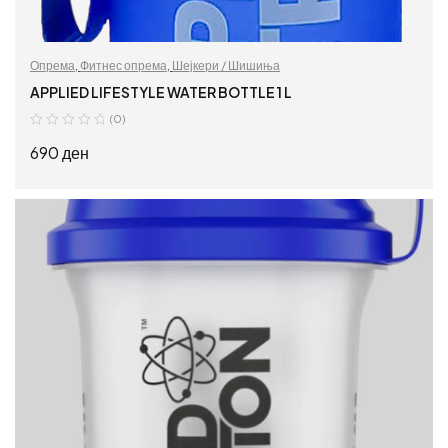
Опрема
,
Фитнес опрема
,
Шејкери / Шишиња
APPLIED LIFESTYLE WATER BOTTLE 1 L
(0)
690
ден
ДОДАЈ ВО КОШНИЦА