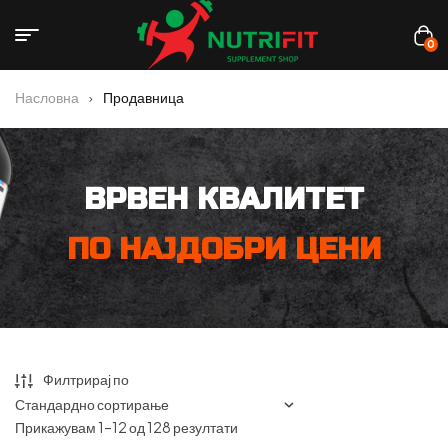
0
Насловна
Продавница
ВРВЕН КВАЛИТЕТ
ПО НАЈДОБРИ ЦЕНИ
Филтрирај по
Прикажувам 1–12 од 128 резултати