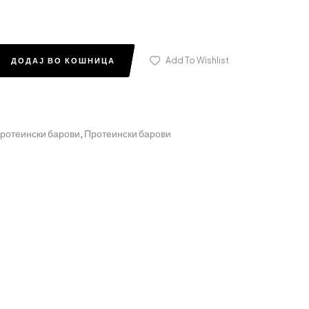
Add To Wishlist
ДОДАЈ ВО КОШНИЦА
ротеински барови
,
Протеински барови
edin
nterest