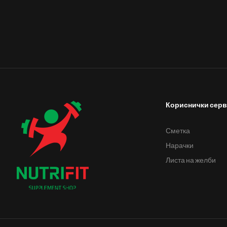
Кориснички сер
Сметка
Нарачки
Листа на желби