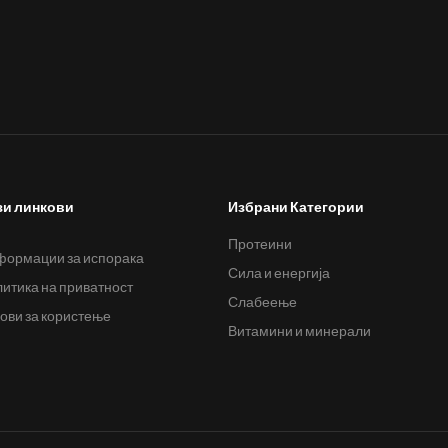
зи линкови
Избрани Категории
Протеини
ормации за испорака
Сила и енергија
итика на приватност
Слабеење
ови за користење
Витамини и минерали