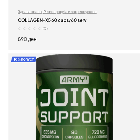
Здрава храна
,
Регенерација и закрепнување
COLLAGEN-X5 60 caps/60 serv
(0)
890
ден
ДОДАЈ ВО КОШНИЦА
10%ПОПУСТ