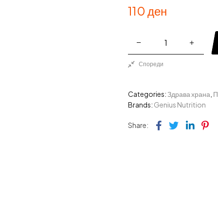
110
ден
Спореди
Categories:
Здрава храна
,
П
Brands:
Genius Nutrition
Facebook
Twitter
Link
Pi
Share: