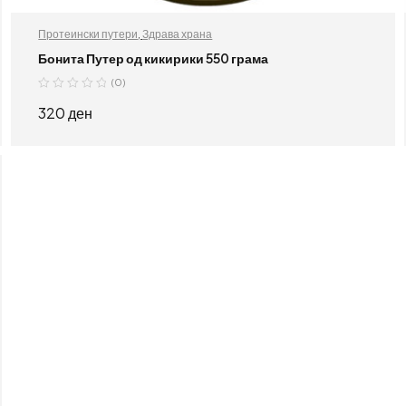
Протеински путери
,
Здрава храна
Бонита Путер од кикирики 550 грама
(0)
320
ден
ДОДАЈ ВО КОШНИЦА