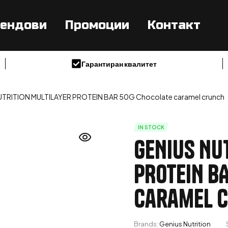
ендови
Промоции
Контакт
Гарантиран квалитет
TRITION MULTILAYER PROTEIN BAR 50G Chocolate caramel crunch
IN STOCK
GENIUS NU
PROTEIN B
caramel 
Brands:
Genius Nutrition