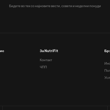
Бидете во тек со најновите вести, совети и неделни понуди
вис
За NutriFit
Бр
Контакт
Инф
ЧПП
Пол
Усл