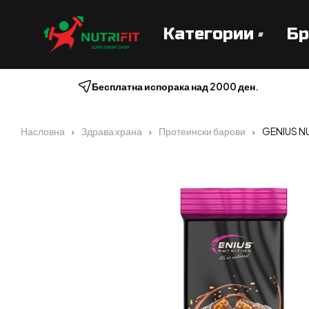
Категории
Бр
Бесплатна испорака над 2000 ден.
Насловна
Здрава храна
Протеински барови
GENIUS NU