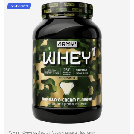
ИЗБЕРИ ОПЦИИ
15%ПОПУСТ
WHEY - Сурутка
,
Изолат
,
Мускулна маса
,
Протеини