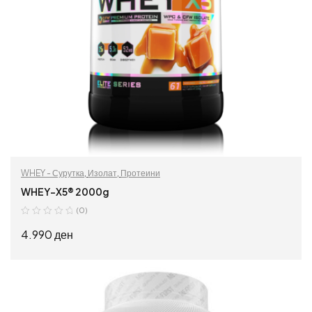
WHEY - Сурутка
,
Изолат
,
Протеини
WHEY-X5® 2000g
(0)
4.990
ден
ДОДАЈ ВО КОШНИЦА