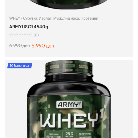
WHEY - Сурутка
,
Изолат
,
Мускулна маса
,
Протеини
ARMY1 ISO1 4540g
(0)
5.990
ден
6.990
ден
ИЗБЕРИ ОПЦИИ
10%ПОПУСТ