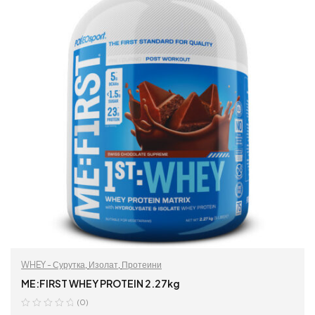
WHEY - Сурутка
,
Изолат
,
Протеини
ME:FIRST WHEY PROTEIN 2.27kg
(0)