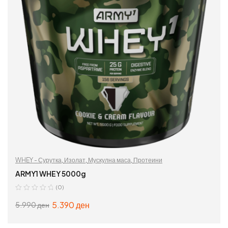
WHEY - Сурутка
,
Изолат
,
Мускулна маса
,
Протеини
ARMY1 WHEY 5000g
(0)
5.390
ден
5.990
ден