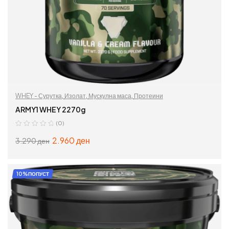
WHEY - Сурутка
,
Изолат
,
Мускулна маса
,
Протеини
ARMY1 WHEY 2270g
(0)
2.960
ден
3.290
ден
ИЗБЕРИ ОПЦИИ
10%ПОПУСТ