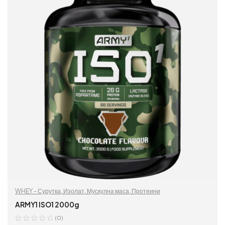
WHEY - Сурутка
,
Изолат
,
Мускулна маса
,
Протеини
ARMY1 ISO1 2000g
(0)