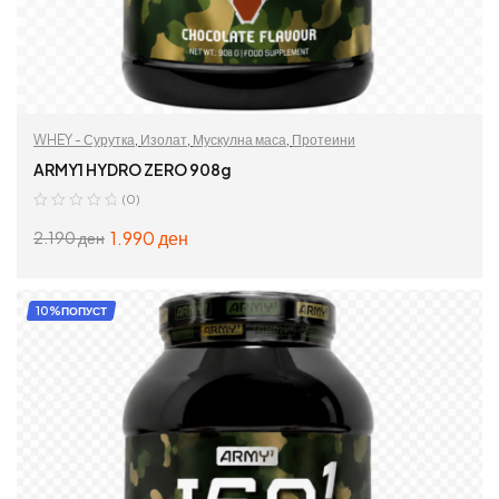
WHEY - Сурутка
,
Изолат
,
Мускулна маса
,
Протеини
ARMY1 HYDRO ZERO 908g
(0)
1.990
ден
2.190
ден
ИЗБЕРИ ОПЦИИ
10%ПОПУСТ