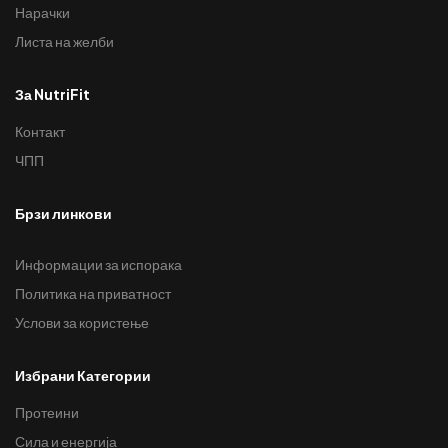
Нарачки
Листа на желби
За NutriFit
Контакт
ЧПП
Брзи линкови
Информации за испорака
Политика на приватност
Услови за користење
Избрани Категории
Протеини
Сила и енергија