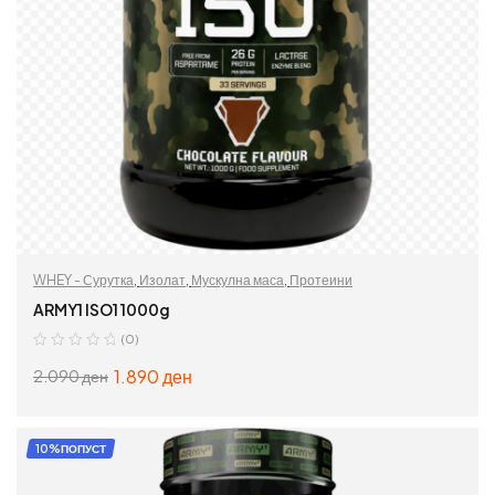
WHEY - Сурутка
,
Изолат
,
Мускулна маса
,
Протеини
ARMY1 ISO1 1000g
(0)
1.890
ден
2.090
ден
ИЗБЕРИ ОПЦИИ
10%ПОПУСТ