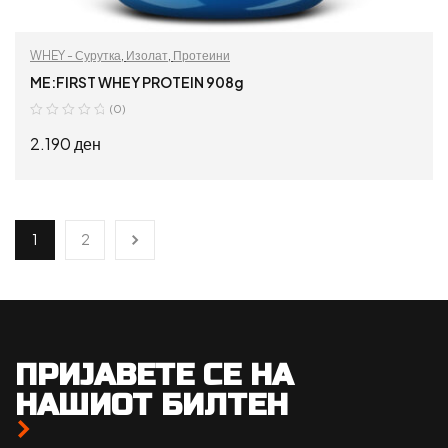
WHEY - Сурутка
,
Изолат
,
Протеини
ME:FIRST WHEY PROTEIN 908g
(0)
2.190
ден
ДОДАЈ ВО КОШНИЦА
1
2
ПРИЈАВЕТЕ СЕ НА
НАШИОТ БИЛТЕН