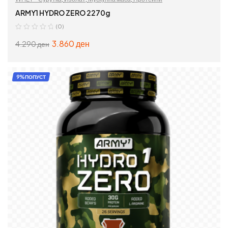
ARMY1 HYDRO ZERO 2270g
(0)
3.860
ден
4.290
ден
ИЗБЕРИ ОПЦИИ
9%ПОПУСТ