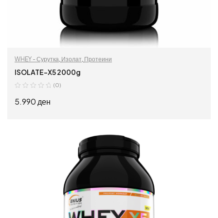
WHEY - Сурутка
,
Изолат
,
Протеини
ISOLATE-X5 2000g
(0)
5.990
ден
ДОДАЈ ВО КОШНИЦА