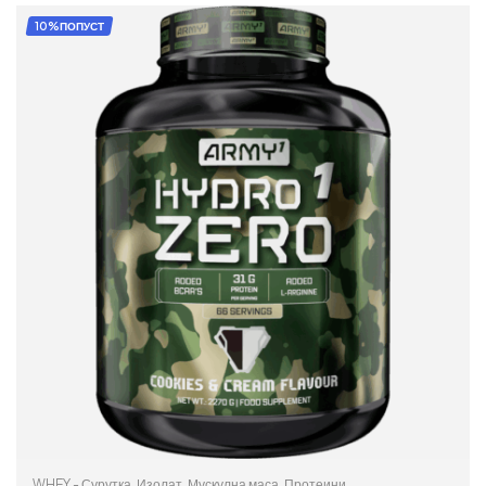
10%ПОПУСТ
WHEY - Сурутка
,
Изолат
,
Мускулна маса
,
Протеини