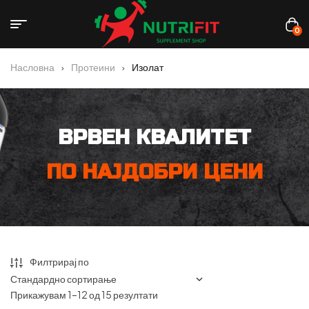
0
Насловна
Протеини
Изолат
ВРВЕН КВАЛИТЕТ
ПО НАЈДОБРИ ЦЕНИ
Филтрирај по
Прикажувам 1–12 од 15 резултати