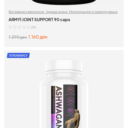
Витамини и минерали
,
Здрава храна
,
Регенерација и закрепнување
ARMY1 JOINT SUPPORT 90 caps
(0)
1.160
ден
1.290
ден
ДОДАЈ ВО КОШНИЦА
10%ПОПУСТ