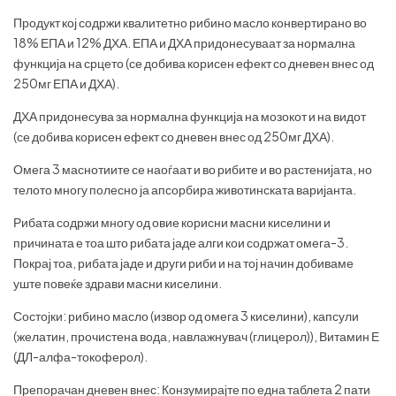
Продукт кој содржи квалитетно рибино масло конвертирано во
18% ЕПА и 12% ДХА. ЕПА и ДХА придонесуваат за нормална
функција на срцето (се добива корисен ефект со дневен внес од
250мг ЕПА и ДХА).
ДХА придонесува за нормална функција на мозокот и на видот
(се добива корисен ефект со дневен внес од 250мг ДХА).
Омега 3 маснотиите се наоѓаат и во рибите и во растенијата, но
телото многу полесно ја апсорбира животинската варијанта.
Рибата содржи многу од овие корисни масни киселини и
причината е тоа што рибата јаде алги кои содржат омега-3.
Покрај тоа, рибата јаде и други риби и на тој начин добиваме
уште повеќе здрави масни киселини.
Состојки: рибино масло (извор од омега 3 киселини), капсули
(желатин, прочистена вода, навлажнувач (глицерол)), Витамин Е
(ДЛ-алфа-токоферол).
Препорачан дневен внес: Конзумирајте по една таблета 2 пати