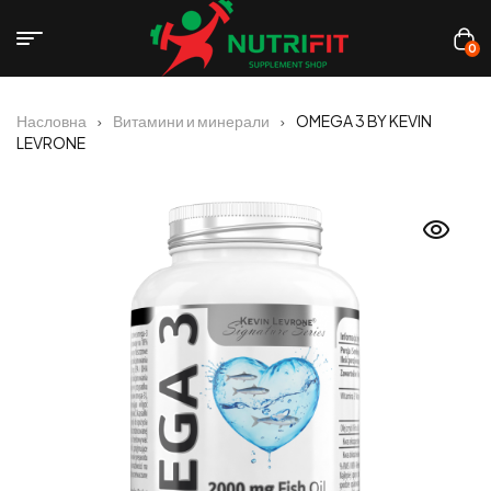
0
Насловна
Витамини и минерали
OMEGA 3 BY KEVIN
LEVRONE