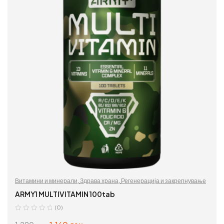
Витамини и минерали
,
Здрава храна
,
Регенерација и закрепнување
ARMY1 MULTIVITAMIN 100tab
(0)