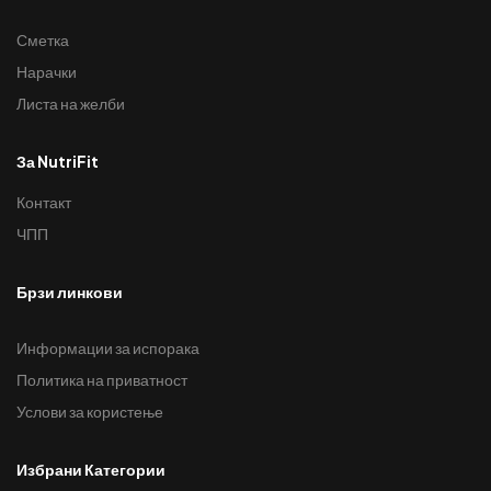
Сметка
Нарачки
Листа на желби
За NutriFit
Контакт
ЧПП
Брзи линкови
Информации за испорака
Политика на приватност
Услови за користење
Избрани Категории