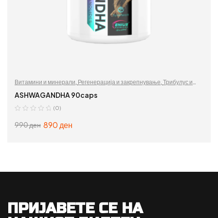
Витамини и минерали
,
Регенерација и закрепнување
,
Трибулус и
стимуланси
ASHWAGANDHA 90caps
(0)
890
ден
990
ден
ДОДАЈ ВО КОШНИЦА
ПРИЈАВЕТЕ СЕ НА