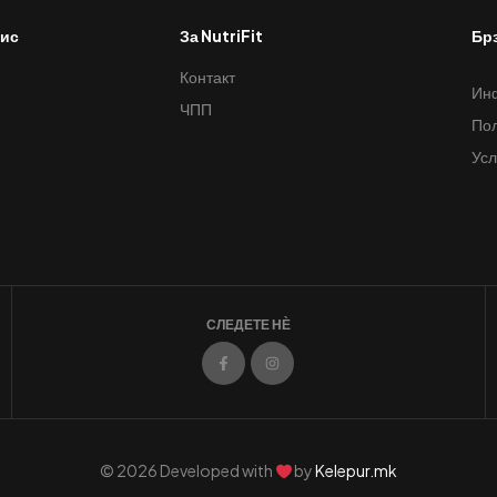
вис
За NutriFit
Бр
Контакт
Инф
ЧПП
Пол
Усл
СЛЕДЕТЕ НЀ
© 2026 Developed with
by
Kelepur.mk