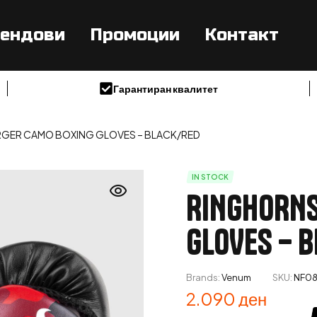
ендови
Промоции
Контакт
Гарантиран квалитет
GER CAMO BOXING GLOVES – BLACK/RED
IN STOCK
RINGHORNS
GLOVES – 
Brands:
Venum
SKU:
NF08
2.090
ден