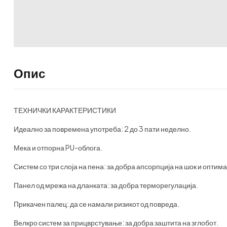
Опис
ТЕХНИЧКИ КАРАКТЕРИСТИКИ
Идеално за повремена употреба: 2 до 3 пати неделно.
Мека и отпорна PU-облога.
Систем со три слоја на пена: за добра апсорпција на шок и опти
Панел од мрежа на дланката: за добра терморегулација.
Прикачен палец: да се намали ризикот од повреда.
Велкро систем за прицврстување: за добра заштита на зглобот.