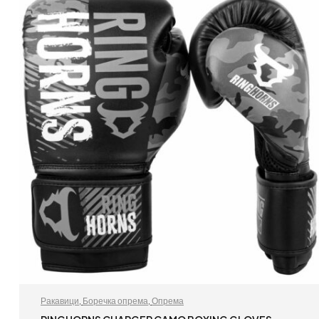
Ракавици
,
Боречка опрема
,
Опрема