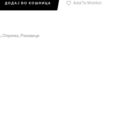
Add To Wishlist
ДОДАЈ ВО КОШНИЦА
а
,
Опрема
,
Ракавици
edin
nterest