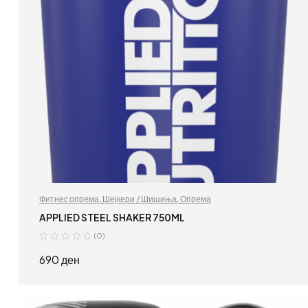
Фитнес опрема
,
Шејкери / Шишиња
,
Опрема
APPLIED STEEL SHAKER 750ML
(0)
690
ден
ДОДАЈ ВО КОШНИЦА