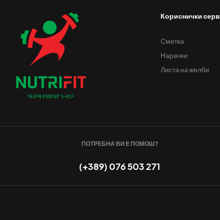
Кориснички сер
Сметка
Нарачки
Листа на желби
ПОТРЕБНА ВИ Е ПОМОШ?
(+389) 076 503 271