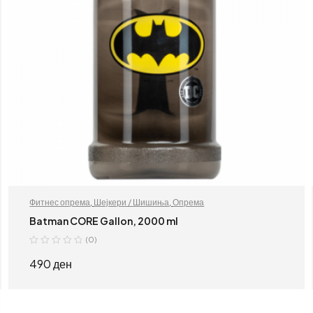
Фитнес опрема
,
Шејкери / Шишиња
,
Опрема
Batman CORE Gallon, 2000 ml
(0)
490
ден
ДОДАЈ ВО КОШНИЦА