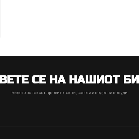
ВЕТЕ СЕ НА НАШИОТ Б
Бидете во тек со најновите вести, совети и неделни понуди