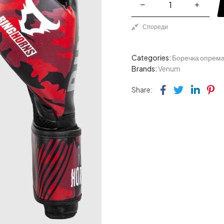
Спореди
Categories:
Боречка опрем
Brands:
Venum
Facebook
Twitter
Link
Pi
Share: