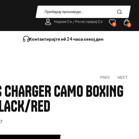
Најави Се / Регистрирај Се
0
0
Контактирајте нé 24 часа секој ден
PREV
NEXT
 CHARGER CAMO BOXING
BLACK/RED
2.790
2.090
ден
ден
7