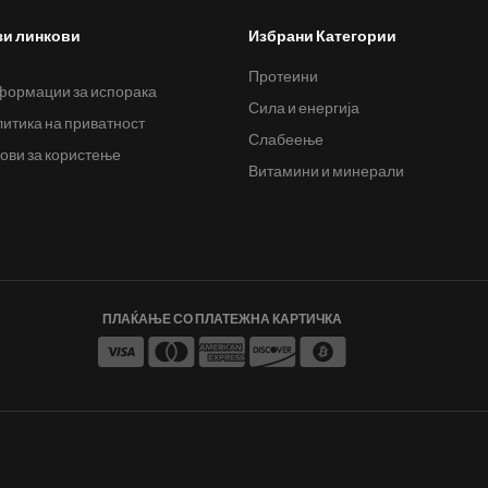
зи линкови
Избрани Категории
Протеини
ормации за испорака
Сила и енергија
итика на приватност
Слабеење
ови за користење
Витамини и минерали
ПЛАЌАЊЕ СО ПЛАТЕЖНА КАРТИЧКА