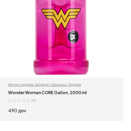
Фитнес опрема
,
Шејкери / Шишиња
,
Опрема
Wonder Woman CORE Gallon, 2000 ml
(0)
490
ден
ДОДАЈ ВО КОШНИЦА