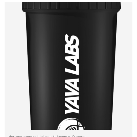
ДОДАЈ ВО КОШНИЦА
Фитнес опрема
,
Шејкери / Шишиња
,
Опрема