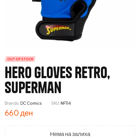
OUT OF STOCK
Hero Gloves Retro,
Superman
Brands:
DC Comics
SKU:
NF114
660
ден
Нема на залиха