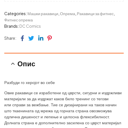
Categories:
Машки ракавици
,
Опрема
,
Ракавици за фитнес
,
Фитнес опрема
Brands:
DC Comics
Facebook
Twitter
Linkedin
Pinterest
Share:
Опис
Разбуди го херојот во себе
Овие ракавици
се изработени од цврсти, сигурни и издржливи
материјали за да издржат как
ов
било тренинг со тегови
или
справи за вежбање
. Тие се дизајнирани на таков начин
што ткаенината од мрежа од горната страна овозможува
одлична дишеност и лепење и целосна флексибилност.
Долната страна е дополнително засилена со цврст материјал