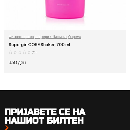
Фитнес опрема
,
Шејкери / Шишиња
,
Опрема
Supergirl CORE Shaker, 700 ml
(0)
330
ден
ДОДАЈ ВО КОШНИЦА
ПРИЈАВЕТЕ СЕ НА
НАШИОТ БИЛТЕН