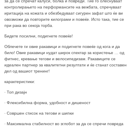
за да се спречат калуси, болка и повреди. Тие го олеснуваат
контролирањето на перформансите на вежбата, спречуваат
иритација на кожата и обезбедуваат сигурен зафат што ќе ви
овозможи да повторите килограми и повеќе. Исто така, тие се
при рака во секоја торба.
Бидете посилни, подигнете повеќе!
Облечете
ги овие ракавици
и подигнете повеќе од кога и да
било! Овие
ракавици
нудат широк спектар
за користење
… од
фитнес, кревање тегови и велосипедизам. Ракавиците се
идеален партнер за квалитетни резултати и ќе станат составен
дел од ваш
иот тренинг!
карактеристики:
∙ Топ дизајн
∙ Флексибилна форма, удобност и дишеност
∙ Совршен стисок на тегови и шипки
∙ Максимална стабилност во зглобот за да се спречи повреда