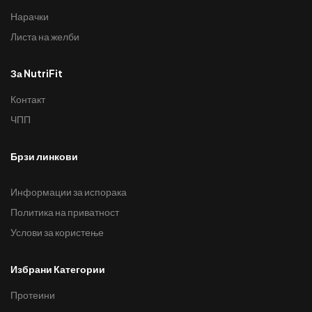
Нарачки
Листа на желби
За NutriFit
Контакт
ЧПП
Брзи линкови
Информации за испорака
Политика на приватност
Услови за користење
Избрани Категории
Протеини