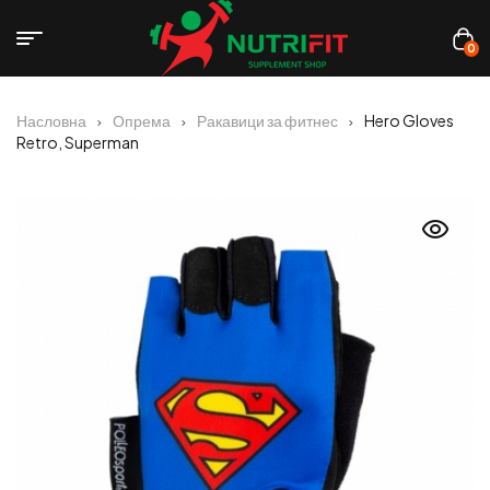
0
Насловна
Опрема
Ракавици за фитнес
Hero Gloves
Retro, Superman