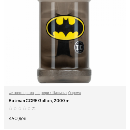
Фитнес опрема
,
Шејкери / Шишиња
,
Опрема
Batman CORE Gallon, 2000 ml
(0)
490
ден