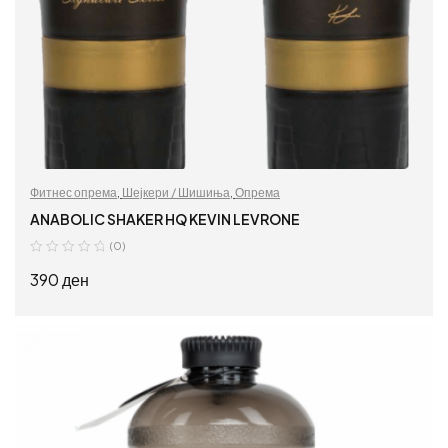
Фитнес опрема
,
Шејкери / Шишиња
,
Опрема
ANABOLIC SHAKER HQ KEVIN LEVRONE
(0)
390
ден
ПРОЧИТАЈ ПОВЕЌЕ