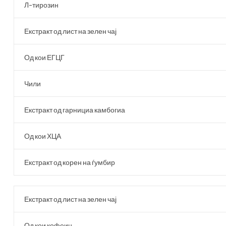
Л-тирозин
Екстракт од лист на зелен чај
Од кои ЕГЦГ
Чили
Екстракт од гарнициа камбогиа
Од кои ХЦА
Екстракт од корен на ѓумбир
Екстракт од лист на зелен чај
Од кои кофеин