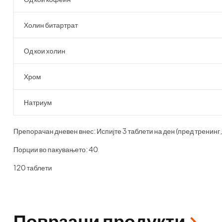
Холин битартрат
Од кои холин
Хром
Натриум
Препорачан дневен внес: Испијте 3 таблети на ден (пред тренинг,
Порции во пакувањето: 40
120 таблети
Поврзани продукти