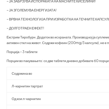
– ЈА ЗАБРЗУВА ИСПОРАКАТА НА МАСНИТЕ КИСЕЛИНИ!
– ЈА ЗГОЛЕМУВА ЕНЕРГИЈАТА!
– ВРВНА ТЕХНОЛОГИЈА ПРИ ИЗРАБОТКА НА ТЕЧНИТЕ КАПСУЛ
– ДОЛГОТРАЕН ЕФЕКТ!
Екстрим Тиробурн. Додаток во исхраната. Производ кој ја суплем
активен стил на живот. Содржи кофеин (200mg/3 капсули), не е 
Порција – 3 таблети
Порции во пакувањето: со две таблети дневно добивате 60 порци
Содржина во
Л-карнитин тартрат
Од кои л-карнитин