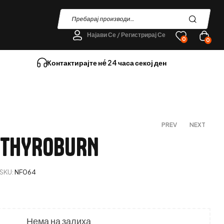
Најави Се / Регистрирај Се
0
0
Контактирајте нé 24 часа секој ден
PREV
NEXT
 THYROBURN
890
ден
1.160
ден
1.290
ден
SKU:
NF064
Нема на залиха