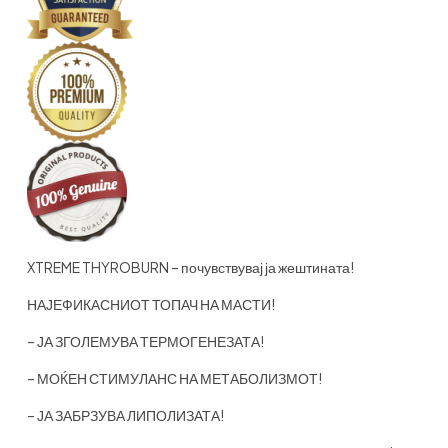
XTREME THYROBURN – почувствувај ја жештината!
НАЈЕФИКАСНИОТ ТОПАЧ НА МАСТИ!
– ЈА ЗГОЛЕМУВА ТЕРМОГЕНЕЗАТА!
– МОЌЕН СТИМУЛАНС НА МЕТАБОЛИЗМОТ!
– ЈА ЗАБРЗУВА ЛИПОЛИЗАТА!