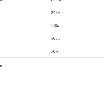
243 мг
г
100мг
60μg
30 мг
е.