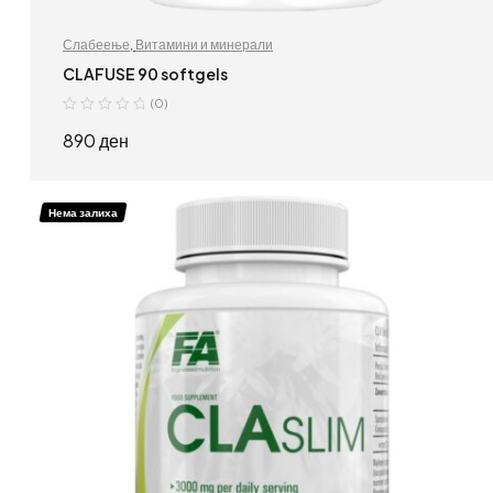
Слабеење
,
Витамини и минерали
CLAFUSE 90 softgels
(0)
890
ден
ДОДАЈ ВО КОШНИЦА
Нема залиха