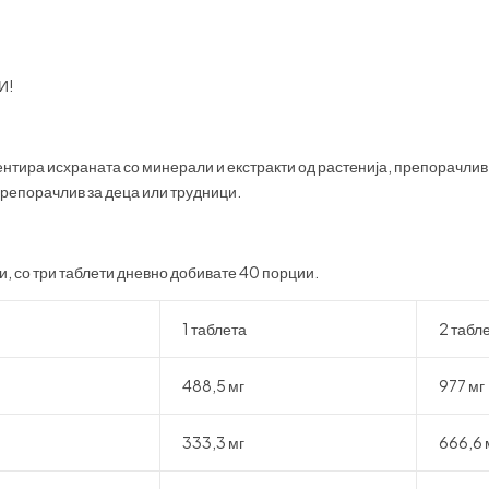
И!
ентира исхраната со минерали и екстракти од растенија, препорачлив 
препорачлив за деца или трудници.
и, со три таблети дневно добивате 40 порции.
1 таблета
2 табл
488,5 мг
977 мг
333,3 мг
666,6 