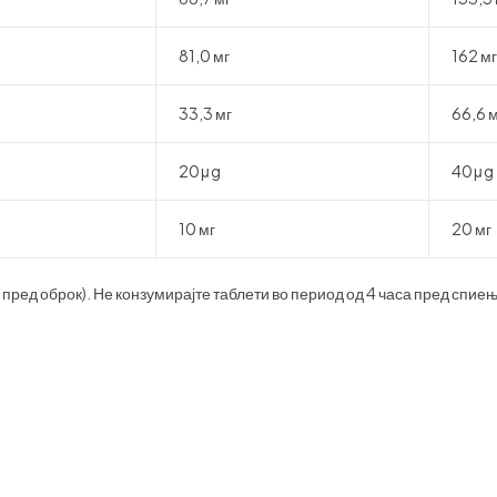
81,0 мг
162 мг
33,3 мг
66,6 м
20μg
40μg
10 мг
20 мг
 пред оброк). Не конзумирајте таблети во период од 4 часа пред спиењ