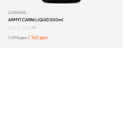
Слабеење
ARMY1 CARNI LIQUID 500ml
(0)
1.160
ден
1.290
ден
ИЗБЕРИ ОПЦИИ