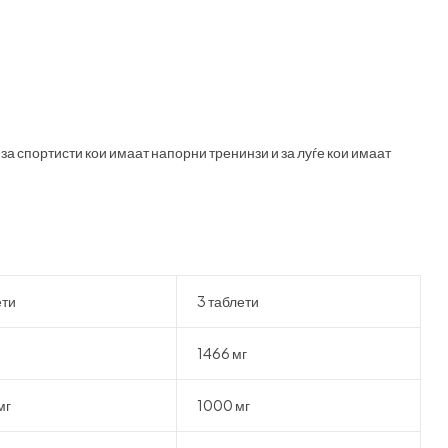
за спортисти кои имаат напорни тренинзи и за луѓе кои имаат
ети
3 таблети
1466 мг
мг
1000 мг