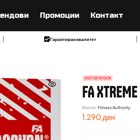
ендови
Промоции
Контакт
Гарантиран квалитет
OUT OF STOCK
FA XTREME
Brands:
Fitness Authority
1.290
ден