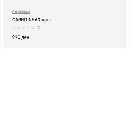
Слабеење
CARNITINE 60caps
(0)
990
ден
ДОДАЈ ВО КОШНИЦА