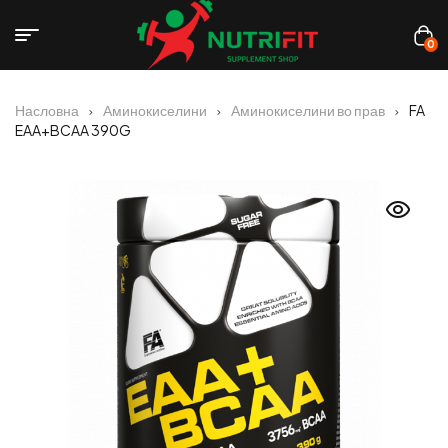
0
Насловна
Аминокиселини
Аминокиселини во прав
FA
EAA+BCAA 390G