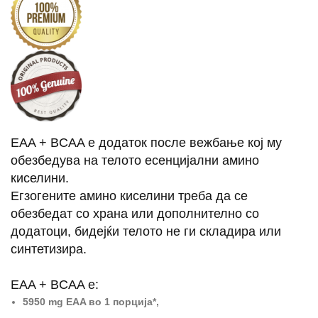
EAA + BCAA е додаток после вежбање кој му
обезбедува на телото есенцијални амино
киселини.
Егзогените амино киселини треба да се
обезбедат со храна или дополнително со
додатоци, бидејќи телото не ги складира или
синтетизира.
EAA + BCAA е:
5950 mg EAA во 1 порција*,