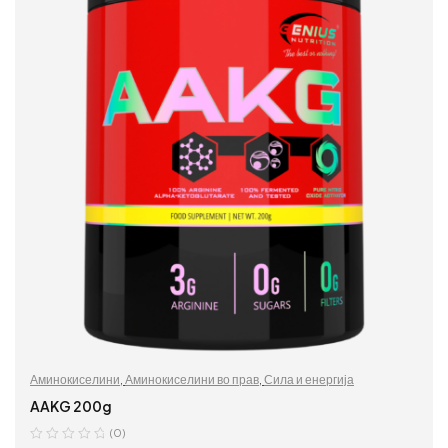
Аминокиселини
,
Аминокиселини во прав
,
Сила и енергија
AAKG 200g
(0)