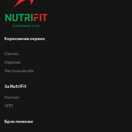
Кориснички сервис
Сметка
Нарачки
Листа на желби
За NutriFit
Контакт
ЧПП
Брзи линкови