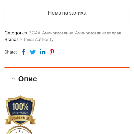
Нема на залиха
Categories:
BCAA
,
Аминокиселини
,
Аминокиселини во прав
Brands:
Fitness Authority
Facebook
Twitter
Linkedin
Pinterest
Share:
Опис