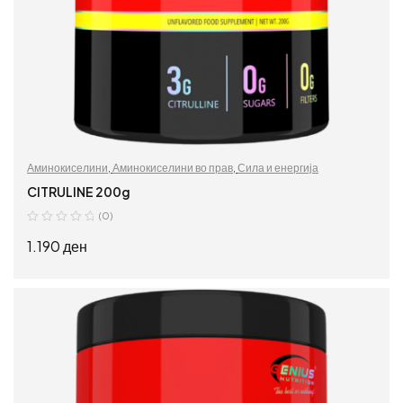
Аминокиселини
,
Аминокиселини во прав
,
Сила и енергија
CITRULINE 200g
(0)
1.190
ден
ДОДАЈ ВО КОШНИЦА