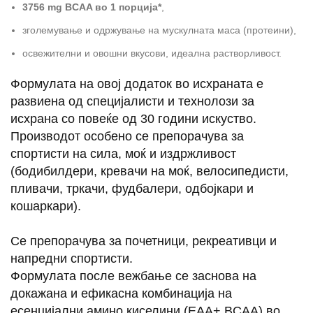
3756 mg BCAA во 1 порција*
,
зголемување и одржување на мускулната маса (протеини),
освежителни и овошни вкусови, идеална растворливост.
Формулата на овој додаток во исхраната е
развиена од специјалисти и технолози за
исхрана со повеќе од 30 години искуство.
Производот особено се препорачува за
спортисти на сила, моќ и издржливост
(бодибилдери, кревачи на моќ, велосипедисти,
пливачи, тркачи, фудбалери, одбојкари и
кошаркари).
Се препорачува за почетници, рекреативци и
напредни спортисти.
Формулата после вежбање се заснова на
докажана и ефикасна комбинација на
есенцијални амино киселини (EAA+ BCAA) во