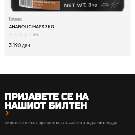
Гејнери
ANABOLIC MASS 3 KG
(0)
3.190
ден
ДОДАЈ ВО КОШНИЦА
ПРИЈАВЕТЕ СЕ НА
НАШИОТ БИЛТЕН
Бидете во тек со најновите вести, совети и неделни понуди