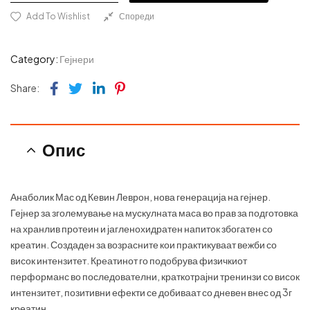
Add To Wishlist
Спореди
Category:
Гејнери
Facebook
Twitter
Linkedin
Pinterest
Share:
Опис
Анаболик Мас од Кевин Леврон, нова генерација на гејнер.
Гејнер за зголемување на мускулната маса во прав за подготовка
на хранлив протеин и јагленохидратен напиток збогатен со
креатин. Создаден за возрасните кои практикуваат вежби со
висок интензитет. Креатинот го подобрува физичкиот
перформанс во последователни, краткотрајни тренинзи со висок
интензитет, позитивни ефекти се добиваат со дневен внес од 3г
креатин.