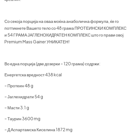
Со секоја порција на оваа моќна анаболична формула, ќе го
поттикнете Вашето тело со 48 грама ПРОТЕИНСКИ КОМПЛЕКС
и 54 ГРАМА ЈАГЛЕНОХИДРАТЕН КОМПЛЕКС што го прави овој
Premium Mass Gainer УНИКАТЕН!
Во една порција (две дозерки – 120 грама) содржи:
Енергетска вредност 438 kcal
– Протеин 48 g
– Јаглехидрати 54 g
– Масти 3.1 g
– Таурин 3600 mg
– Д Аспартамска Киселина 1872 mg