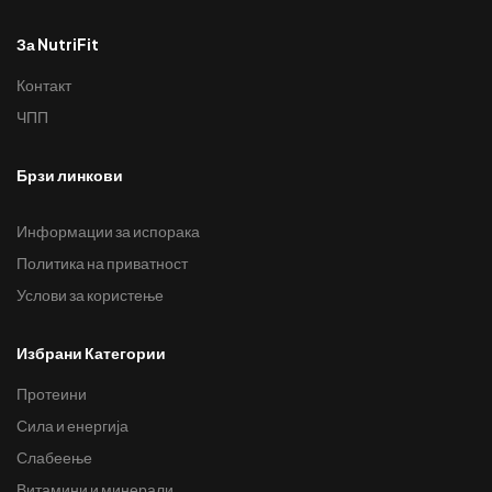
За NutriFit
Контакт
ЧПП
Брзи линкови
Информации за испорака
Политика на приватност
Услови за користење
Избрани Категории
Протеини
Сила и енергија
Слабеење
Витамини и минерали