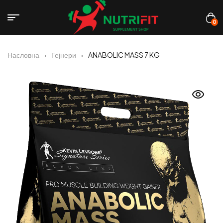
0
Насловна
Гејнери
ANABOLIC MASS 7 KG