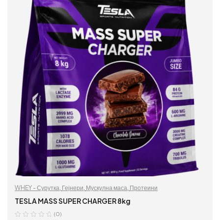
WHEY - Сурутка
,
Гејнери
,
Мускулна маса
,
Протеини
TESLA MASS SUPER CHARGER 8kg
(0)