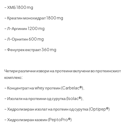
– ХМБ 1800 mg
– Креатин монохидрат 1800 mg
– Л-Аргинин 1200 mg
– Л-Орнитин 600 mg
– Фенугрек екстракт 360 mg
Четири различни извори на протеини вклучени во протеинскиот
комплекс:
– Концентрат на whey протеин (Carbelac®),
– Изолати на протеини од сурутка (Isolac®),
– Хидролизиран изолат на протеин од сурутка (Optipep®)
– Хидролизиран казеин (PeptoPro®)